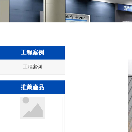
工程案例
方型無縫包柱鋁單板
工程案例
推薦產品
圓形有縫包柱鋁單板