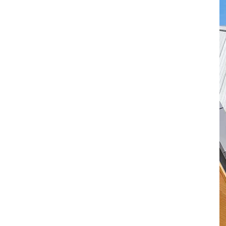
方形有縫包柱鋁單板定制
方形無縫包柱鋁單板定制