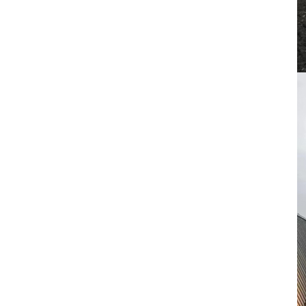
方形有縫包柱鋁單板定制
方形無縫包柱鋁單板定制