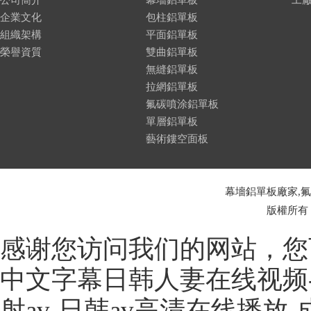
公司簡介
幕墻鋁單板
工
企業文化
包柱鋁單板
組織架構
平面鋁單板
榮譽資質
雙曲鋁單板
無縫鋁單板
拉網鋁單板
氟碳噴涂鋁單板
單層鋁單板
藝術鏤空面板
幕墻鋁單板廠家,
版權所有
感谢您访问我们的网站，您
中文字幕日韩人妻在线视频-
射av-日韩av高清在线播放