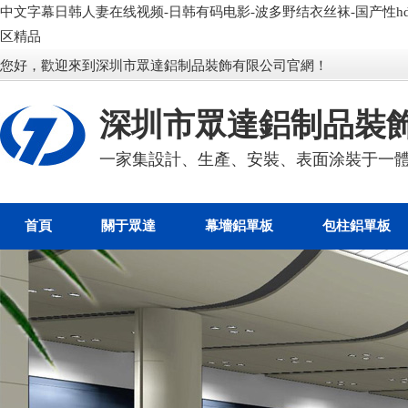
中文字幕日韩人妻在线视频-日韩有码电影-波多野结衣丝袜-国产性hd-
区精品
您好，歡迎來到深圳市眾達鋁制品裝飾有限公司官網！
深圳市眾達鋁制品裝
一家集設計、生產、安裝、表面涂裝于一
首頁
關于眾達
幕墻鋁單板
包柱鋁單板
方形有縫包柱鋁單板