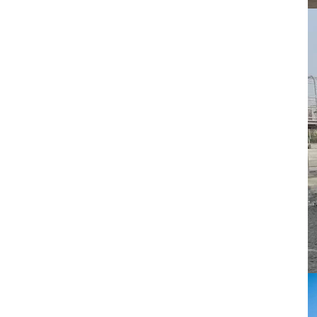
圓形有縫包柱鋁單板
圓形無縫包柱鋁單板