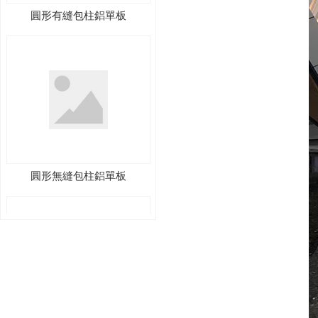
圓形無縫包柱鋁單板